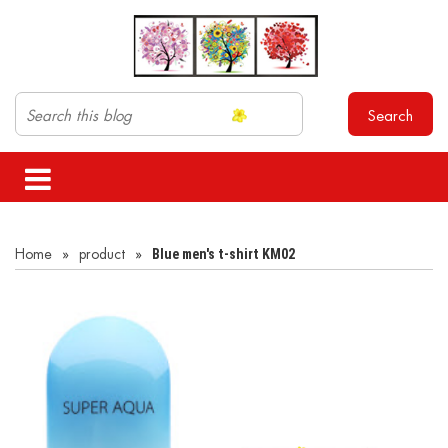
Search
Home
»
product
»
Blue men's t-shirt KM02