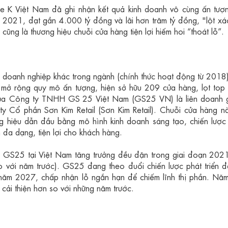
le K Việt Nam đã ghi nhận kết quả kinh doanh vô cùng ấn tượ
2021, đạt gần 4.000 tỷ đồng và lãi hơn trăm tỷ đồng, "lột x
cũng là thương hiệu chuỗi cửa hàng tiện lợi hiếm hoi “thoát lỗ”.
c doanh nghiệp khác trong ngành (chính thức hoạt động từ 2018
 mở rộng quy mô ấn tượng, hiện sở hữu 209 cửa hàng, lọt top
của
Cô
ng ty TNHH GS 25 Việt Nam (GS25 VN) là liên doanh 
ty Cổ phần Sơn Kim Retail (Sơn Kim Retail). Chuỗi cửa hàng 
ng hiệu dẫn đầu bằng mô hình kinh doanh sáng tạo, chiến lượ
 đa dạng, tiện lợi cho khách hàng.
ủa GS25 tại Việt Nam tăng trưởng đều đặn trong giai đoạn 20
với năm trước). GS25 đang theo đuổi chiến lược phát triển 
năm 2027, chấp nhận lỗ ngắn hạn để chiếm lĩnh thị phần. Nă
ỗ cải thiện hơn so với những năm trước.