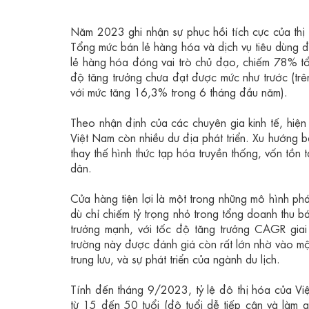
Năm 2023 ghi nhận sự phục hồi tích cực của thị
Tổng mức bán lẻ hàng hóa và dịch vụ tiêu dùng 
lẻ hàng hóa đóng vai trò chủ đạo, chiếm 78% tổ
độ tăng trưởng chưa đạt được mức như trước (tr
với mức tăng 16,3% trong 6 tháng đầu năm).
Theo nhận định của các chuyên gia kinh tế, hiện 
Việt Nam còn nhiều dư địa phát triển. Xu hướng 
thay thế hình thức tạp hóa truyền thống, vốn tồn 
dân.
Cửa hàng tiện lợi là một trong những mô hình phá
dù chỉ chiếm tỷ trọng nhỏ trong tổng doanh thu b
trưởng mạnh, với tốc độ tăng trưởng CAGR gia
trường này được đánh giá còn rất lớn nhờ vào một
trung lưu, và sự phát triển của ngành du lịch.
Tính đến tháng 9/2023, tỷ lệ đô thị hóa của V
từ 15 đến 50 tuổi (độ tuổi dễ tiếp cận và làm 