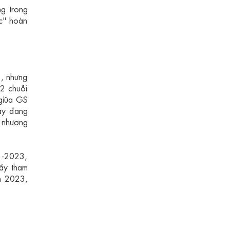
ng trong
ác" hoàn
), nhưng
 2 chuỗi
giữa GS
này đang
c nhượng
21-2023,
đầy tham
m 2023,