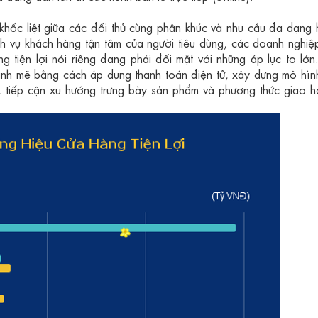
 khốc liệt giữa các đối thủ cùng phân khúc và nhu cầu đa dạng
ch vụ khách hàng tận tâm của người tiêu dùng, các doanh nghiệ
àng tiện lợi nói riêng đang phải đối mặt với những áp lực to lớ
mạnh mẽ bằng cách áp dụng thanh toán điện tử, xây dựng mô hìn
e), tiếp cận xu hướng trưng bày sản phẩm và phương thức giao 