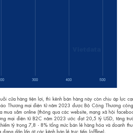
ỗi cửa hàng tiện lợi, thì kênh bán hàng này còn chịu áp lực cạ
o cáo Thương mại điện tử năm 2023 được Bộ
Cô
ng Thương
cô
ng
 mua sắm online (thông qua các website, mạng xã hội facebo
ương mại điện tử B2C năm 2023 ước đạt 20,5 tỷ USD, tăng trư
iếm tỷ trọng 7,8 - 8% tổng mức bán lẻ hàng hóa và doanh thu
đang dần lấn át các kênh bán lẻ trực tiếp (offline).