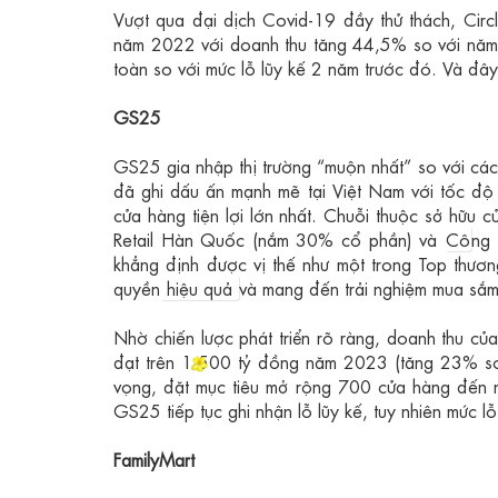
Vượt qua đại dịch Covid-19 đầy thử thách, Circ
năm 2022 với doanh thu tăng 44,5% so với năm 
toàn so với mức lỗ lũy kế 2 năm trước đó. Và đây 
GS25
GS25 gia nhập thị trường “muộn nhất” so với cá
đã ghi dấu ấn mạnh mẽ tại Việt Nam với tốc độ
cửa hàng tiện lợi lớn nhất. Chuỗi thuộc sở hữu 
Retail Hàn Quốc (nắm 30% cổ phần) và
Cô
ng 
khẳng định được vị thế như một trong Top thươ
quyền
hiệu quả
và mang đến trải nghiệm mua sắm
Nhờ chiến lược phát triển rõ ràng, doanh thu c
đạt trên 1.500 tỷ đồng năm 2023 (tăng 23% so 
vọng, đặt mục tiêu mở rộng 700 cửa hàng đến 
GS25 tiếp tục ghi nhận lỗ lũy kế, tuy nhiên mức l
FamilyMart