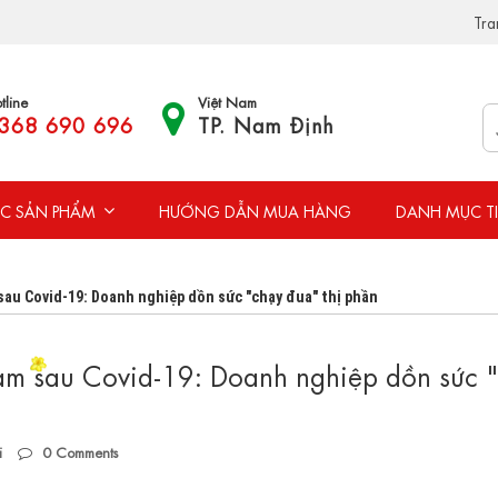
Tra
tline
Việt Nam
368 690 696
TP. Nam Định
C SẢN PHẨM
HƯỚNG DẪN MUA HÀNG
DANH MỤC T
 sau Covid-19: Doanh nghiệp dồn sức "chạy đua" thị phần
 Nam sau Covid-19: Doanh nghiệp dồn sức 
i
0
Comments