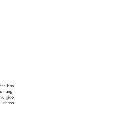
gành bán
ửa hàng,
 vụ giao
i, nhanh