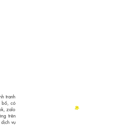
nh tranh
 bố, có
ok, zalo
ởng trên
 dịch vụ