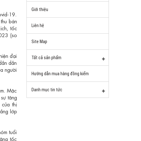
Giới thiệu
ovid-19.
 thu bán
Liên hệ
ịch, tốc
2023 (so
Site Map
hiện đại
Tất cả sản phẩm
 dần dần
ủa người
Hướng dẫn mua hàng đồng kiểm
Nam. Mặc
Danh mục tin tức
 sự tăng
của thị
tầng lớp
hóm tuổi
tăng tốc