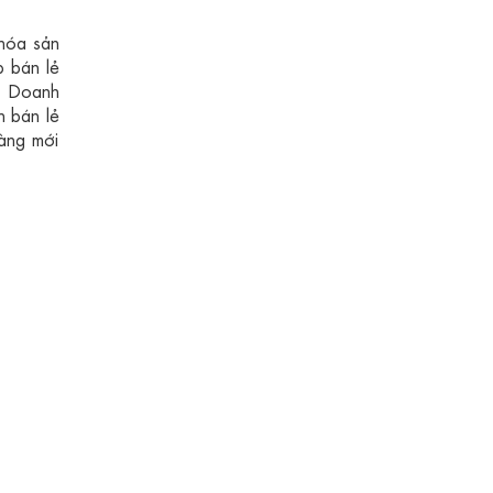
 hóa sản
p bán lẻ
n. Doanh
h bán lẻ
hàng mới