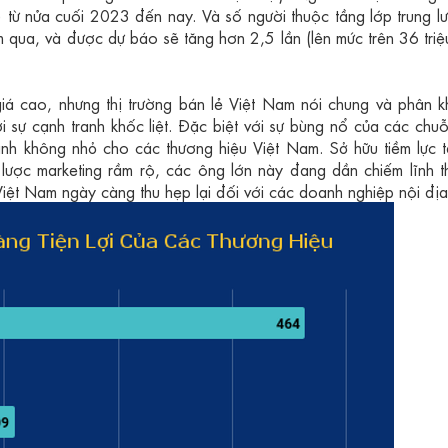
 từ nửa cuối 2023 đến nay. Và số người thuộc tầng lớp trung lư
qua, và được dự báo sẽ tăng hơn 2,5 lần (lên mức trên 36 triệ
á cao, nhưng thị trường bán lẻ Việt Nam nói chung và phân k
i sự cạnh tranh khốc liệt. Đặc biệt
với sự bùng nổ của các chuỗ
anh không nhỏ cho các thương hiệu Việt Nam. Sở hữu tiềm lực t
lược marketing rầm rộ, các ông lớn này đang dần chiếm lĩnh t
 Việt Nam ngày càng thu hẹp lại đối với các doanh nghiệp nội địa