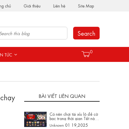
ng chủ
Giới thiệu
Liên hệ
Site Map
Search
0
IN TỨC
"chạy
BÀI VIẾT LIÊN QUAN
Có nên chơi tài xỉu lô đề cờ
bạc trong thời gian Tết này
không trên hay88003.com
01 19,2025
Unknown