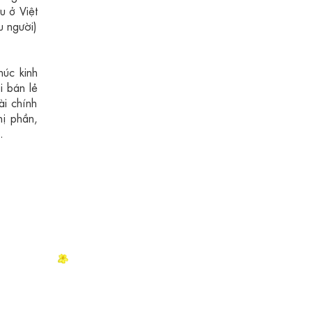
u ở Việt
u người)
húc kinh
i bán lẻ
ài chính
hị phần,
.