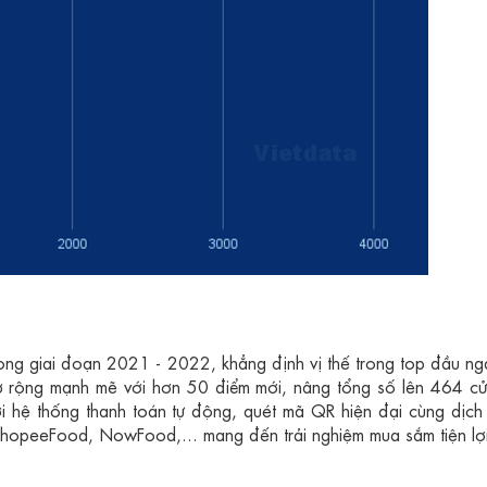
trong giai đoạn 2021 - 2022, khẳng định vị thế trong top đầu n
mở rộng mạnh mẽ với hơn 50 điểm mới, nâng tổng số lên 464 c
ới hệ thống thanh toán tự động, quét mã QR hiện đại cùng dịch
hopeeFood, NowFood,... mang đến trải nghiệm mua sắm tiện lợ