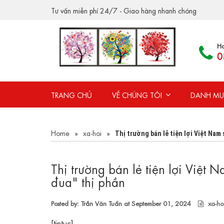
Tư vấn miễn phí 24/7 - Giao hàng nhanh chóng
Ho
0
TRANG CHỦ
VỀ CHÚNG TÔI
DANH MỤ
Home
»
xa-hoi
»
Thị trường bán lẻ tiện lợi Việt Nam
Thị trường bán lẻ tiện lợi Việt
đua" thị phần
Posted by: Trần Văn Tuấn at
September 01, 2024
xa-ho
[tintuc]