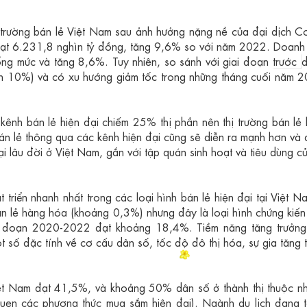
 trường bán lẻ Việt Nam sau ảnh hưởng nặng nề của đại dịch C
đạt 6.231,8 nghìn tỷ đồng, tăng 9,6% so với năm 2022. Doanh
ng mức và tăng 8,6%. Tuy nhiên, so sánh với giai đoạn
trước
d
ên 10%) và có xu hướng giảm tốc trong những tháng cuối năm 
kênh bán lẻ hiện đại chiếm 25% thị phần nên thị trường bán lẻ 
bán lẻ thông qua các kênh hiện đại cũng sẽ diễn ra mạnh hơn và
tại lâu đời ở Việt Nam, gắn với tập quán sinh hoạt và tiêu dùng c
t triển nhanh nhất trong các loại hình bán lẻ hiện đại tại Việt 
án lẻ hàng hóa (khoảng 0,3%) nhưng đây là loại hình chứng kiến
i đoạn 2020-2022 đạt khoảng 18,4%. Tiềm năng tăng trưởng 
 số đặc tính về cơ cấu dân số, tốc độ đô thị hóa, sự gia tăng 
iệt Nam đạt 41,5%, và khoảng 50% dân số ở thành thị thuộc n
quen các phương thức mua sắm hiện đại). Ngành du lịch đang 