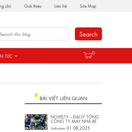
ng chủ
Giới thiệu
Liên hệ
Site Map
Search
0
IN TỨC
BÀI VIẾT LIÊN QUAN
NOVELTY – ĐẠI LÝ TỔNG
CÔNG TY MAY NHÀ BÈ
01 08,2025
Unknown