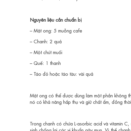
Nguyên liệu cần chuẩn bị
– Mật ong: 5 muỗng cafe
– Chanh: 2 quả
– Một chút muối
– Quế: 1 thanh
– Táo đỏ hoặc táo tàu: vài quả
Mật ong có thể được dùng làm một phần không th
nó có khả năng hấp thụ và giữ chất ẩm, đồng thời 
Trong chanh có chứa L-asorbic acid và vitamin C
sinh chống lại các vi khuẩn gây mụn. Vì thế chanh 