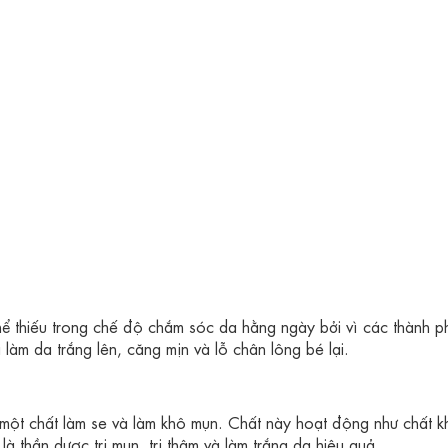
ể thiếu trong chế độ chắm sóc da hằng ngày bởi vì các thành p
làm da trắng lên, căng mịn và lỗ chân lông bé lại.
, một chất làm se và làm khô mụn. Chất này hoạt động như chất 
là thần dược trị mụn, trị thâm và làm trắng da hiệu quả.