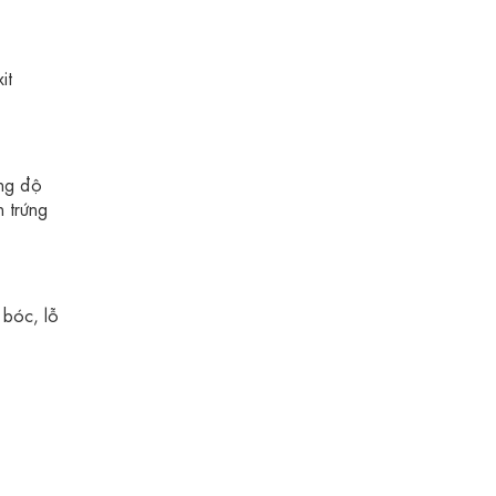
it
ằng độ
 trứng
 bóc, lỗ