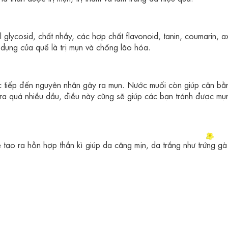
glycosid, chất nhầy, các hợp chất flavonoid, tanin, coumarin, ax
 dụng của quế là trị mụn và chống lão hóa.
c tiếp đến nguyên nhân gây ra mụn. Nước muối còn giúp cân b
 ra quá nhiều dầu, điều này cũng sẽ giúp các bạn tránh được mụn
ẽ tạo ra hỗn hợp thần kì giúp da căng mịn, da trắng như trứng gà