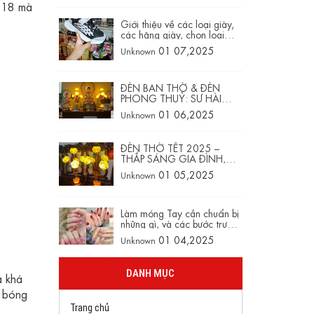
i 18 mà
Giới thiệu về các loại giày,
các hãng giày, chọn loại
nào cho phù hợp đẹp chân
01 07,2025
Unknown
tôn dáng
ĐÈN BAN THỜ & ĐÈN
PHONG THUỶ: SỰ HÀI
HOÀ GIỮA TÂM LINH VÀ
01 06,2025
Unknown
PHONG THUỶ
ĐÈN THỜ TẾT 2025 –
THẮP SÁNG GIA ĐÌNH,
RẠNG RỠ TÂM LINH
01 05,2025
Unknown
Làm móng Tay cần chuẩn bị
những gì, và các bước trước
và sau khi làm móng
01 04,2025
Unknown
DANH MỤC
á khá
g bóng
Trang chủ