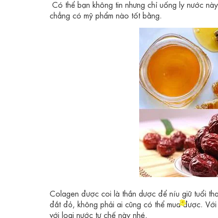
Có thể bạn không tin nhưng chỉ uống ly nước nà
chẳng có mỹ phẩm nào tốt bằng.
Colagen được coi là thần dược để níu giữ tuổi th
đắt đỏ, không phải ai cũng có thể mua được. Vớ
với loại nước tự chế này nhé.