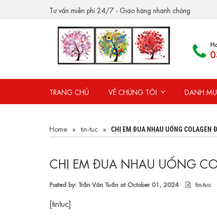
Tư vấn miễn phí 24/7 - Giao hàng nhanh chóng
Ho
0
TRANG CHỦ
VỀ CHÚNG TÔI
DANH MỤ
Home
»
tin-tuc
»
CHỊ EM ĐUA NHAU UỐNG COLAGEN Đ
CHỊ EM ĐUA NHAU UỐNG C
Posted by: Trần Văn Tuấn at
October 01, 2024
tin-tuc
[tintuc]