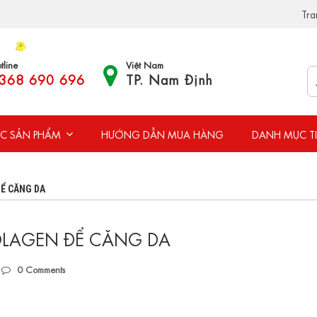
Tra
tline
Việt Nam
368 690 696
TP. Nam Định
C SẢN PHẨM
HƯỚNG DẪN MUA HÀNG
DANH MỤC T
Ể CĂNG DA
OLAGEN ĐỂ CĂNG DA
0
Comments