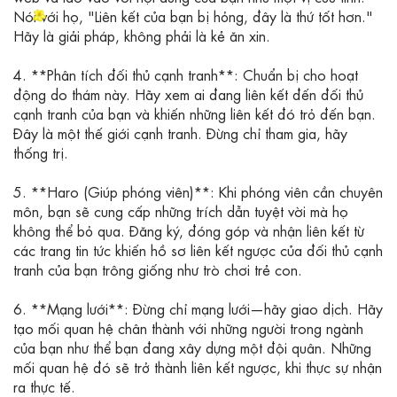
Nói với họ, "Liên kết của bạn bị hỏng, đây là thứ tốt hơn."
Hãy là giải pháp, không phải là kẻ ăn xin.
4. **Phân tích đối thủ cạnh tranh**: Chuẩn bị cho hoạt
động do thám này. Hãy xem ai đang liên kết đến đối thủ
cạnh tranh của bạn và khiến những liên kết đó trỏ đến bạn.
Đây là một thế giới cạnh tranh. Đừng chỉ tham gia, hãy
thống trị.
5. **Haro (Giúp phóng viên)**: Khi phóng viên cần chuyên
môn, bạn sẽ cung cấp những trích dẫn tuyệt vời mà họ
không thể bỏ qua. Đăng ký, đóng góp và nhận liên kết từ
các trang tin tức khiến hồ sơ liên kết ngược của đối thủ cạnh
tranh của bạn trông giống như trò chơi trẻ con.
6. **Mạng lưới**: Đừng chỉ mạng lưới—hãy giao dịch. Hãy
tạo mối quan hệ chân thành với những người trong ngành
của bạn như thể bạn đang xây dựng một đội quân. Những
mối quan hệ đó sẽ trở thành liên kết ngược, khi thực sự nhận
ra thực tế.