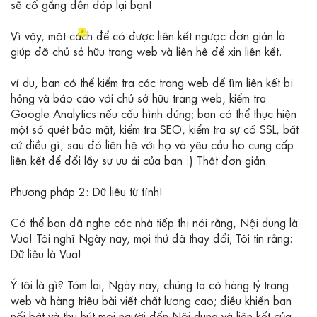
sẽ cố gắng đền đáp lại bạn!
Vì vậy, một cách để có được liên kết ngược đơn giản là
giúp đỡ chủ sở hữu trang web và liên hệ để xin liên kết.
ví dụ, bạn có thể kiểm tra các trang web để tìm liên kết bị
hỏng và báo cáo với chủ sở hữu trang web, kiểm tra
Google Analytics nếu cấu hình đúng; bạn có thể thực hiện
một số quét bảo mật, kiểm tra SEO, kiểm tra sự cố SSL, bất
cứ điều gì, sau đó liên hệ với họ và yêu cầu họ cung cấp
liên kết để đổi lấy sự ưu ái của bạn :) Thật đơn giản.
Phương pháp 2: Dữ liệu từ tính!
Có thể bạn đã nghe các nhà tiếp thị nói rằng, Nội dung là
Vua! Tôi nghĩ Ngày nay, mọi thứ đã thay đổi; Tôi tin rằng:
Dữ liệu là Vua!
Ý tôi là gì? Tóm lại, Ngày nay, chúng ta có hàng tỷ trang
web và hàng triệu bài viết chất lượng cao; điều khiến bạn
nổi bật và thu hút mọi người đến Nội dung và liên kết của