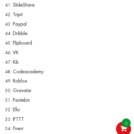
SlideShare
Tripit
Paypal
Dribble
Flipboard
VK
Kik
Codeacademy
Roblox
Gravatar
Pastebin
Ello
IFTTT
0
Fiverr