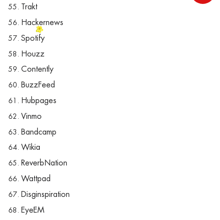
Trakt
Hackernews
Spotify
Houzz
Contently
BuzzFeed
Hubpages
Vinmo
Bandcamp
Wikia
ReverbNation
Wattpad
Disginspiration
EyeEM