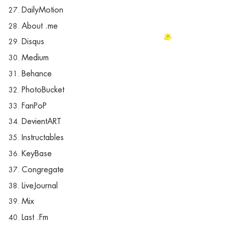
DailyMotion
About .me
Disqus
Medium
Behance
PhotoBucket
FanPoP
DevientART
Instructables
KeyBase
Congregate
LiveJournal
Mix
Last .Fm