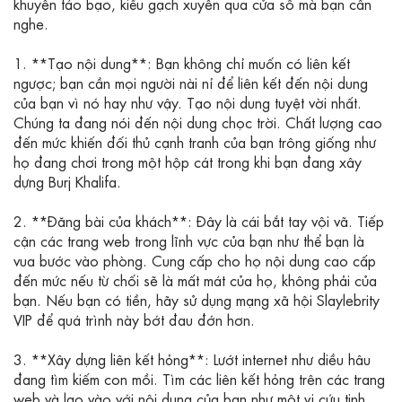
khuyên táo bạo, kiểu gạch xuyên qua cửa sổ mà bạn cần
nghe.
1. **Tạo nội dung**: Bạn không chỉ muốn có liên kết
ngược; bạn cần mọi người nài nỉ để liên kết đến nội dung
của bạn vì nó hay như vậy. Tạo nội dung tuyệt vời nhất.
Chúng ta đang nói đến nội dung chọc trời. Chất lượng cao
đến mức khiến đối thủ cạnh tranh của bạn trông giống như
họ đang chơi trong một hộp cát trong khi bạn đang xây
dựng Burj Khalifa.
2. **Đăng bài của khách**: Đây là cái bắt tay vội vã. Tiếp
cận các trang web trong lĩnh vực của bạn như thể bạn là
vua bước vào phòng. Cung cấp cho họ nội dung cao cấp
đến mức nếu từ chối sẽ là mất mát của họ, không phải của
bạn. Nếu bạn có tiền, hãy sử dụng mạng xã hội Slaylebrity
VIP để quá trình này bớt đau đớn hơn.
3. **Xây dựng liên kết hỏng**: Lướt internet như diều hâu
đang tìm kiếm con mồi. Tìm các liên kết hỏng trên các trang
web và lao vào với nội dung của bạn như một vị cứu tinh.