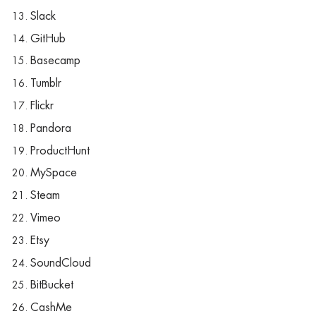
Slack
GitHub
Basecamp
Tumblr
Flickr
Pandora
ProductHunt
MySpace
Steam
Vimeo
Etsy
SoundCloud
BitBucket
CashMe