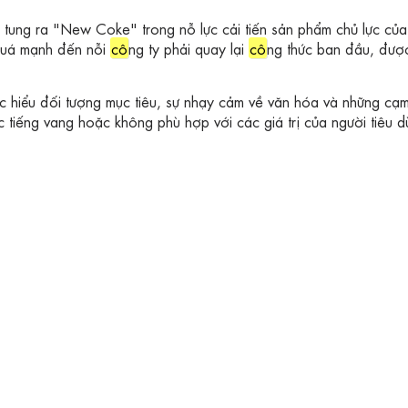
tung ra "New Coke" trong nỗ lực cải tiến sản phẩm chủ lực của
 quá mạnh đến nỗi
cô
ng ty phải quay lại
cô
ng thức ban đầu, đượ
c hiểu đối tượng mục tiêu, sự nhạy cảm về văn hóa và những cạ
c tiếng vang hoặc không phù hợp với các giá trị của người tiêu d