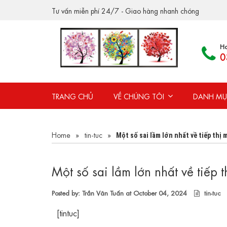
Tư vấn miễn phí 24/7 - Giao hàng nhanh chóng
Ho
0
TRANG CHỦ
VỀ CHÚNG TÔI
DANH MỤ
Home
»
tin-tuc
»
Một số sai lầm lớn nhất về tiếp thị 
Một số sai lầm lớn nhất về tiếp 
Posted by: Trần Văn Tuấn at
October 04, 2024
tin-tuc
[tintuc]