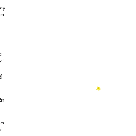
gay
ảm
à
với
ể
ân
ã
ém
hế