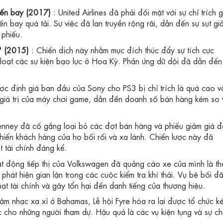
uyến bay (2017)
: United Airlines đã phải đối mặt với sự chỉ trích 
yến bay quá tải. Sự việc đã lan truyền rộng rãi, dẫn đến sự sụt gi
 phiếu.
'" (2015)
: Chiến dịch này nhằm mục đích thúc đẩy sự tích cực
loạt các sự kiện bạo lực ở Hoa Kỳ. Phản ứng dữ dội đã dẫn đến
ược định giá ban đầu của Sony cho PS3 bị chỉ trích là quá cao v
giá trị của máy chơi game, dẫn đến doanh số bán hàng kém so 
enney đã cố gắng loại bỏ các đợt bán hàng và phiếu giảm giá đ
hiến khách hàng của họ bối rối và xa lánh. Chiến lược này đã
t tài chính đáng kể.
t động tiếp thị của Volkswagen đã quảng cáo xe của mình là th
 phát hiện gian lận trong các cuộc kiểm tra khí thải. Vụ bê bối đ
hạt tài chính và gây tổn hại đến danh tiếng của thương hiệu.
 âm nhạc xa xỉ ở Bahamas, Lễ hội Fyre hóa ra lại được tổ chức k
ốc cho những người tham dự. Hậu quả là các vụ kiện tụng và sự c