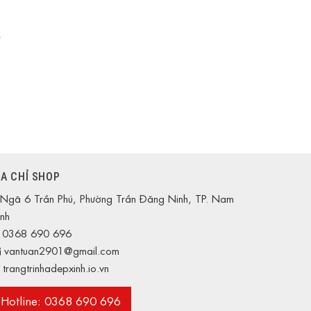
ỊA CHỈ SHOP
Ngã 6 Trần Phú, Phường Trần Đăng Ninh, TP. Nam
nh
0368 690 696
vantuan2901@gmail.com
trangtrinhadepxinh.io.vn
Hotline: 0368 690 696