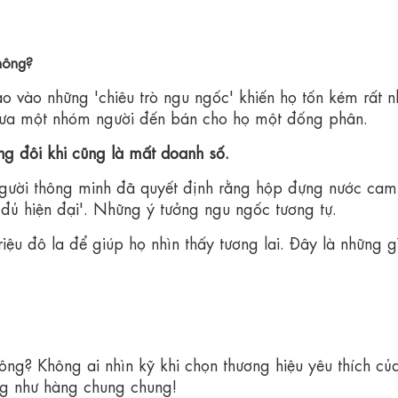
không?
vào những 'chiêu trò ngu ngốc' khiến họ tốn kém rất nh
 đưa một nhóm người đến bán cho họ một đống phân.
ng đôi khi cũng là mất doanh số.
người thông minh đã quyết định rằng hộp đựng nước cam
 đủ hiện đại'. Những ý tưởng ngu ngốc tương tự.
riệu đô la để giúp họ nhìn thấy tương lai. Đây là những g
ng? Không ai nhìn kỹ khi chọn thương hiệu yêu thích củ
ống như hàng chung chung!