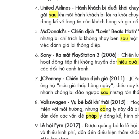
United Airlines - Hành khách bị đuổi khỏi ch
gắt
sau
khi một hành khách bị lôi ra khỏi chu
đáng kể về lòng tin của khách hàng và giá cổ
McDonald's - Chiến dịch "Lovin' Beats Hatin
nhưng bị chỉ trích là không nhạy bén
sau
một 
việc đánh giá lại thông điệp.
Sony - Ra mắt PlayStation 3 (2006)
: Chiến l
hoạt động tiếp thị không truyền đạt
hiệu quả
các đối thủ cạnh tranh.
JCPenney - Chiến lược định giá (2011)
: JCP
ủng hộ "mức giá thấp hằng ngày", điều này k
nhanh chóng bị đảo ngược
sau
những tổn thấ
Volkswagen - Vụ bê bối khí thải (2015)
: Hoạ
thiện với môi trường, nhưng
cô
ng ty này đã bị
dẫn đến các vấn đề
pháp
lý đáng kể, hình p
Lễ hội Fyre (2017)
: Được quảng bá là lễ hội
và thiếu kinh phí, dẫn đến điều kiện thảm kh
giễu lan rộng.