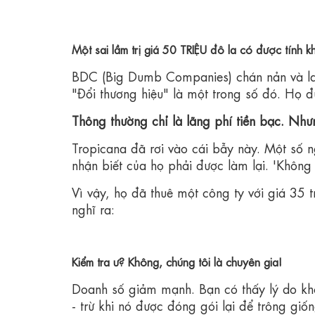
Một sai lầm trị giá 50 TRIỆU đô la có được tính 
BDC (Big Dumb Companies) chán nản và lao 
"Đổi thương hiệu" là một trong số đó. Họ
Thông thường chỉ là lãng phí tiền bạc. Như
Tropicana đã rơi vào cái bẫy này. Một số 
nhận biết của họ phải được làm lại. 'Không
Vì vậy, họ đã thuê một công ty với giá 35 t
nghĩ ra:
Kiểm tra ư? Không, chúng tôi là chuyên gia!
Doanh số giảm mạnh. Bạn có thấy lý do khô
- trừ khi nó được đóng gói lại để trông gi