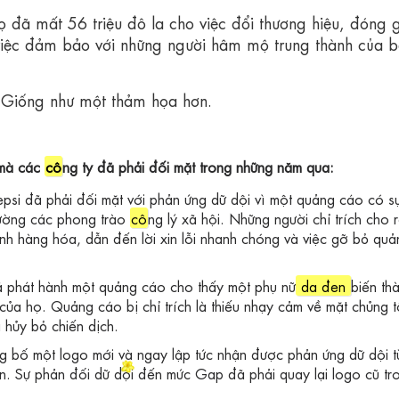
 đã mất 56 triệu đô la cho việc đổi thương hiệu, đóng gó
việc đảm bảo với những người hâm mộ trung thành của 
'. Giống như một thảm họa hơn.
ị mà các
cô
ng ty đã phải đối mặt trong những năm qua:
epsi đã phải đối mặt với phản ứng dữ dội vì một quảng cáo có s
hường các phong trào
cô
ng lý xã hội. Những người chỉ trích cho 
h hàng hóa, dẫn đến lời xin lỗi nhanh chóng và việc gỡ bỏ quả
 phát hành một quảng cáo cho thấy một phụ nữ
da đen
biến th
 của họ. Quảng cáo bị chỉ trích là thiếu nhạy cảm về mặt chủng 
à hủy bỏ chiến dịch.
g bố một logo mới và ngay lập tức nhận được phản ứng dữ dội t
ển. Sự phản đối dữ dội đến mức Gap đã phải quay lại logo cũ tr