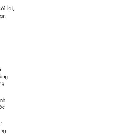
i lại,
bạn
ự
rằng
ng
ành
tộc
ừ
ong