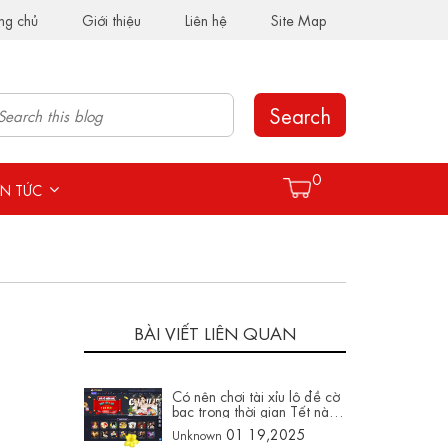
ng chủ
Giới thiệu
Liên hệ
Site Map
Search
0
IN TỨC
BÀI VIẾT LIÊN QUAN
Có nên chơi tài xỉu lô đề cờ
bạc trong thời gian Tết này
không trên hay88003.com
01 19,2025
Unknown