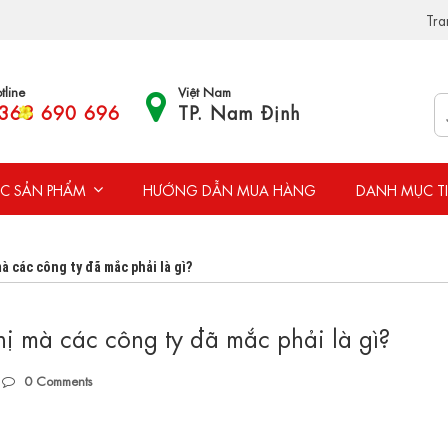
Tra
tline
Việt Nam
368 690 696
TP. Nam Định
C SẢN PHẨM
HƯỚNG DẪN MUA HÀNG
DANH MỤC T
mà các công ty đã mắc phải là gì?
thị mà các công ty đã mắc phải là gì?
0
Comments