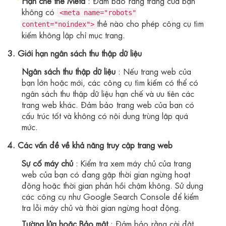
Hạn chế thẻ Meta
:
Đảm bảo
rằng trang của bạn
không có
<meta name="robots"
thẻ nào cho phép
cô
ng cụ tìm
content="noindex">
kiếm không lập chỉ mục trang.
3. Giới hạn ngân sách thu thập dữ liệu
Ngân sách thu thập dữ liệu
: Nếu trang web của
bạn lớn hoặc mới, các
cô
ng cụ tìm kiếm có thể có
ngân sách thu thập dữ liệu hạn chế và ưu tiên các
trang web khác.
Đảm bảo
trang web của bạn có
cấu trúc tốt và không có nội dung trùng lặp quá
mức.
4. Các vấn đề về khả năng truy cập trang web
Sự cố máy chủ
: Kiểm tra xem máy chủ của trang
web của bạn có đang gặp thời gian ngừng hoạt
động hoặc thời gian phản hồi chậm không. Sử dụng
các
cô
ng cụ như Google Search Console để kiểm
tra lỗi máy chủ và thời gian ngừng hoạt động.
Tường lửa hoặc Bảo mật
:
Đảm bảo
rằng cài đặt