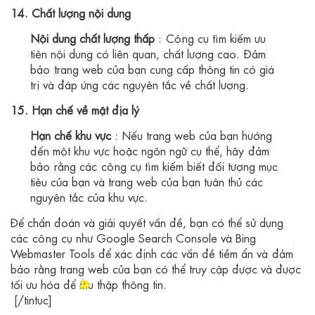
14. Chất lượng nội dung
Nội dung chất lượng thấp
:
Cô
ng cụ tìm kiếm ưu
tiên nội dung có liên quan, chất lượng cao.
Đảm
bảo
trang web của bạn cung cấp thông tin có giá
trị và đáp ứng các nguyên tắc về chất lượng.
15. Hạn chế về mặt địa lý
Hạn chế khu vực
: Nếu trang web của bạn hướng
đến một khu vực hoặc ngôn ngữ cụ thể, hãy
đảm
bảo
rằng các
cô
ng cụ tìm kiếm biết đối tượng mục
tiêu của bạn và trang web của bạn tuân thủ các
nguyên tắc của khu vực.
Để chẩn đoán và giải quyết vấn đề, bạn có thể sử dụng
các
cô
ng cụ như Google Search Console và Bing
Webmaster Tools để xác định các vấn đề tiềm ẩn và
đảm
bảo
rằng trang web của bạn có thể truy cập được và được
tối ưu hóa để thu thập thông tin.
[/tintuc]