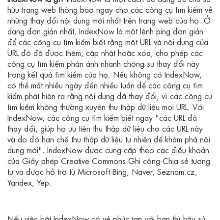
hữu trang web thông báo ngay cho các công cụ tìm kiếm về
những thay đổi nội dung mới nhất trên trang web của họ. Ở
dạng đơn giản nhất, IndexNow là một lệnh ping đơn giản
để các công cụ tìm kiếm biết rằng một URL và nội dung của
URL đó đã được thêm, cập nhật hoặc xóa, cho phép các
công cụ tìm kiếm phản ánh nhanh chóng sự thay đổi này
trong kết quả tìm kiếm của họ. Nếu không có IndexNow,
có thể mất nhiều ngày đến nhiều tuần để các công cụ tìm
kiếm phát hiện ra rằng nội dung đã thay đổi, vì các công cụ
tìm kiếm không thường xuyên thu thập dữ liệu mọi URL. Với
IndexNow, các công cụ tìm kiếm biết ngay "các URL đã
thay đổi, giúp họ ưu tiên thu thập dữ liệu cho các URL này
và do đó hạn chế thu thập dữ liệu tự nhiên để khám phá nội
dung mới". IndexNow được cung cấp theo các điều khoản
của Giấy phép Creative Commons Ghi công-Chia sẻ tương
tự và được hỗ trợ từ Microsoft Bing, Naver, Seznam.cz,
Yandex, Yep.
Nếu việc bật IndexNow có vẻ phức tạp với bạn thì hãy sử