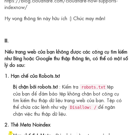
https://blog.cloudflare.com/cloudflare-now-supports-
indexnow/
Hy vọng thông tin này hữu ích :) Chúc may mắn!
III.
Nếu trang web của bạn không được các
cô
ng cụ tìm kiếm
như Bing hoặc Google thu thập thông tin, có thể có một số
lý do sau:
1. Hạn chế của Robots.txt
Bị chặn bởi robots.txt
: Kiểm tra
tệp
robots.txt
của bạn để
đảm bảo
tệp không chặn bot
cô
ng cụ
tìm kiếm thu thập dữ liệu trang web của bạn. Tệp có
thể chứa các lệnh như vậy
để ngăn
Disallow: /
chặn việc thu thập dữ liệu.
2. Thẻ Meta Noindex