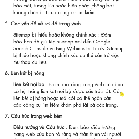
bảo mật, tường lửa hoặc biện
pháp
chống bot
không chặn bot của
cô
ng cụ tìm kiếm.
5. Các vấn đề về sơ đồ trang web
Sitemap bị thiếu hoặc không chính xác
:
Đảm
bảo
bạn đã gửi tệp sitemap.xml đến Google
Search Console và Bing Webmaster Tools. Sitemap
bị thiếu hoặc không chính xác có thể cản trở việc
thu thập dữ liệu.
6. Liên kết bị hỏng
Liên kết nội bộ
:
Đảm bảo
rằng trang web của bạn
có hệ thống liên kết nội bộ được cấu trúc tốt. Các
liên kết bị hỏng hoặc mồ
cô
i có thể ngăn cản
các
cô
ng cụ tìm kiếm khám phá tất cả các trang.
7. Cấu trúc trang web kém
Điều hướng và Cấu trúc
:
Đảm bảo
điều hướng
trang web của bạn rõ ràng và thân thiện với người