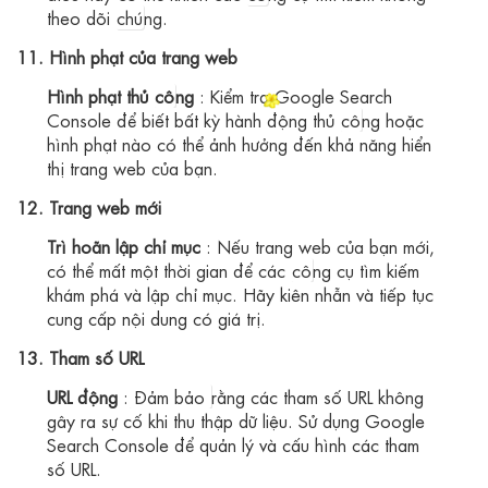
theo dõi
chú
ng.
11. Hình phạt của trang web
Hình phạt thủ
cô
ng
: Kiểm tra Google Search
Console để biết bất kỳ hành động thủ
cô
ng hoặc
hình phạt nào có thể ảnh hưởng đến khả năng hiển
thị trang web của bạn.
12. Trang web mới
Trì hoãn lập chỉ mục
: Nếu trang web của bạn mới,
có thể mất một thời gian để các
cô
ng cụ tìm kiếm
khám phá và lập chỉ mục. Hãy kiên nhẫn và tiếp tục
cung cấp nội dung có giá trị.
13. Tham số URL
URL động
:
Đảm bảo
rằng các tham số URL không
gây ra sự cố khi thu thập dữ liệu. Sử dụng Google
Search Console để quản lý và cấu hình các tham
số URL.