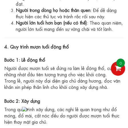
đạt.
Người trong dòng họ hoặc thân quen
: Để dễ dàng
thực hiện các thủ tục và tránh rắc rối sau này.
Người lớn tuổi hơn bạn (nếu có thể)
: Theo quan niệm,
người lớn tuổi mang đến sự vững chãi và tốt lành.
4. Quy trình mượn tuổi động thổ
Bước 1: Lễ động thổ
0
Người được mượn tuổi sẽ đứng ra làm lễ động thổ, cuốc
những nhát đầu tiên tượng trưng cho việc khởi công.
Trong lễ, người này đại diện gia chủ dâng hương, đọc văn
khấn xin phép thần linh cho khởi công xây dựng nhà.
Bước 2: Xây dựng
Trong quá trình xây dựng, các nghi lễ quan trọng như đổ
móng, đổ mái, cất nóc đều do người được mượn tuổi thực
hiện thay mặt gia chủ.