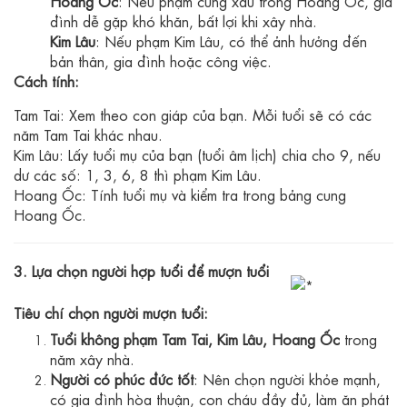
Hoang Ốc
: Nếu phạm cung xấu trong Hoang Ốc, gia
đình dễ gặp khó khăn, bất lợi khi xây nhà.
Kim Lâu
: Nếu phạm Kim Lâu, có thể ảnh hưởng đến
bản thân, gia đình hoặc công việc.
Cách tính:
Tam Tai: Xem theo con giáp của bạn. Mỗi tuổi sẽ có các
năm Tam Tai khác nhau.
Kim Lâu: Lấy tuổi mụ của bạn (tuổi âm lịch) chia cho 9, nếu
dư các số: 1, 3, 6, 8 thì phạm Kim Lâu.
Hoang Ốc: Tính tuổi mụ và kiểm tra trong bảng cung
Hoang Ốc.
3. Lựa chọn người hợp tuổi để mượn tuổi
Tiêu chí chọn người mượn tuổi:
Tuổi không phạm Tam Tai, Kim Lâu, Hoang Ốc
trong
năm xây nhà.
Người có phúc đức tốt
: Nên chọn người khỏe mạnh,
có gia đình hòa thuận, con cháu đầy đủ, làm ăn phát