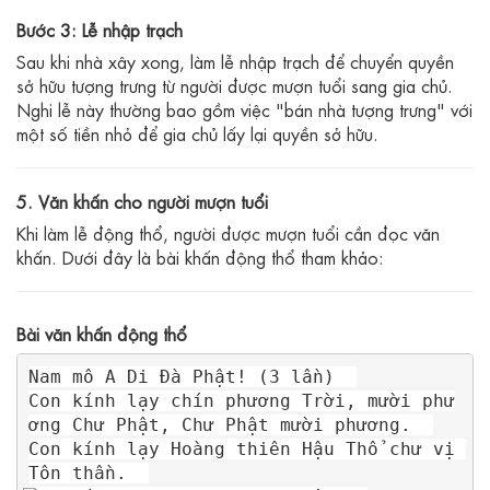
Bước 3: Lễ nhập trạch
Sau khi nhà xây xong, làm lễ nhập trạch để chuyển quyền
sở hữu tượng trưng từ người được mượn tuổi sang gia chủ.
Nghi lễ này thường bao gồm việc "bán nhà tượng trưng" với
một số tiền nhỏ để gia chủ lấy lại quyền sở hữu.
5. Văn khấn cho người mượn tuổi
Khi làm lễ động thổ, người được mượn tuổi cần đọc văn
khấn. Dưới đây là bài khấn động thổ tham khảo:
Bài văn khấn động thổ
Nam mô A Di Đà Phật! (3 lần)  

Con kính lạy chín phương Trời, mười phư
ơng Chư Phật, Chư Phật mười phương.  

Con kính lạy Hoàng thiên Hậu Thổ chư vị 
Tôn thần.  
