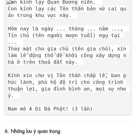
Con kính lạy Quan Đương niên.  

Con kính lạy các Tôn thần bản xứ cai qu
ản trong khu vực này.  

Hôm nay là ngày ... tháng ... năm ...,  

Tín chủ (tên người mượn tuổi) ngụ tại 
...  

Thay mặt cho gia chủ (tên gia chủ), xin 
làm lễ động thổ để khởi công xây dựng n
hà ở trên thửa đất này.  

Kính xin chư vị Tôn thần chấp lễ, ban p
húc lành, phù hộ độ trì cho công trình 
thuận lợi, gia đình bình an, mọi sự như 
ý.  

6. Những lưu ý quan trọng