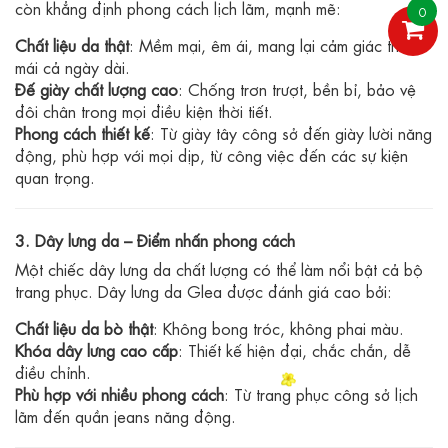
còn khẳng định phong cách lịch lãm, mạnh mẽ:
0
Chất liệu da thật
: Mềm mại, êm ái, mang lại cảm giác thoải
mái cả ngày dài.
Đế giày chất lượng cao
: Chống trơn trượt, bền bỉ, bảo vệ
đôi chân trong mọi điều kiện thời tiết.
Phong cách thiết kế
: Từ giày tây công sở đến giày lười năng
động, phù hợp với mọi dịp, từ công việc đến các sự kiện
quan trọng.
3. Dây lưng da – Điểm nhấn phong cách
Một chiếc dây lưng da chất lượng có thể làm nổi bật cả bộ
trang phục. Dây lưng da Glea được đánh giá cao bởi:
Chất liệu da bò thật
: Không bong tróc, không phai màu.
Khóa dây lưng cao cấp
: Thiết kế hiện đại, chắc chắn, dễ
điều chỉnh.
Phù hợp với nhiều phong cách
: Từ trang phục công sở lịch
lãm đến quần jeans năng động.