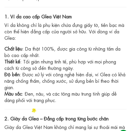
1. Ví da cao cấp Glea Việt Nam
Ví da không chỉ là phụ kiện chứa đựng giấy tờ, tiền bạc mà
còn thể hiện đẳng cấp của người sở hữu. Với dòng ví da
Glea:
Chất liệu
: Da thật 100%, được gia công từ những tấm da
bò cao cấp nhất.
Thiết kế
: Tối giản nhưng tinh tế, phù hợp với mọi phong
cách từ công sở đến thường ngày.
Độ bền
: Được xử lý với công nghệ hiện đại, ví Glea có khả
năng chống thấm, chống xước, sử dụng bền bỉ theo thời
gian.
Màu sắc
: Đen, nâu, và các tông màu trung tính giúp dễ
dàng phối với trang phục.
2. Giày da Glea – Đẳng cấp trong từng bước chân
Giày da Glea Việt Nam không chỉ mang lại sự thoải mái mà