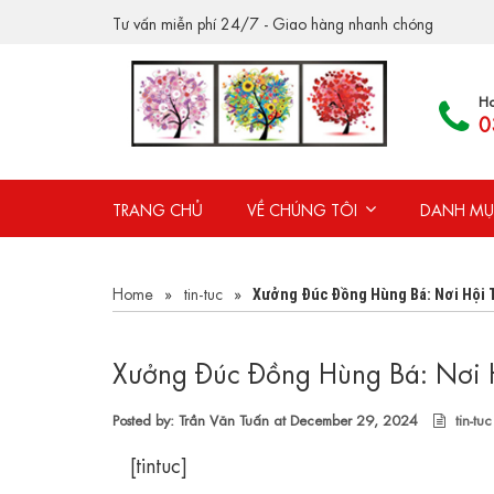
Tư vấn miễn phí 24/7 - Giao hàng nhanh chóng
Ho
0
TRANG CHỦ
VỀ CHÚNG TÔI
DANH MỤ
Home
»
tin-tuc
»
Xưởng Đúc Đồng Hùng Bá: Nơi Hội 
Xưởng Đúc Đồng Hùng Bá: Nơi 
Posted by: Trần Văn Tuấn at
December 29, 2024
tin-tuc
[tintuc]