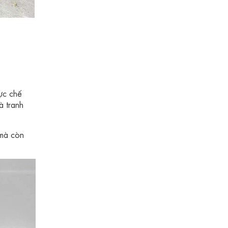
ực chế
à tranh
 mà còn