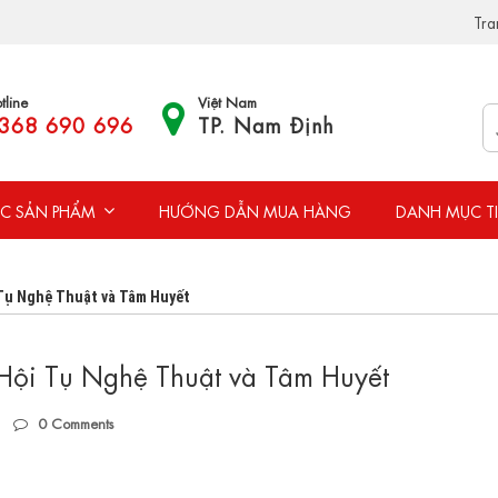
Tra
tline
Việt Nam
368 690 696
TP. Nam Định
C SẢN PHẨM
HƯỚNG DẪN MUA HÀNG
DANH MỤC T
Tụ Nghệ Thuật và Tâm Huyết
Hội Tụ Nghệ Thuật và Tâm Huyết
0
Comments