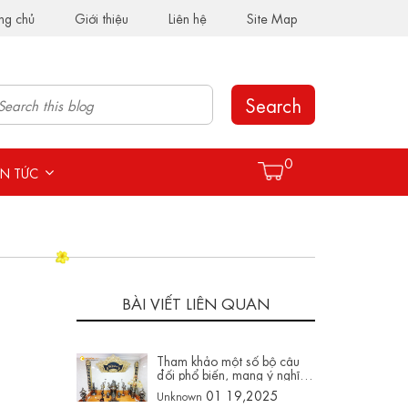
ng chủ
Giới thiệu
Liên hệ
Site Map
Search
0
IN TỨC
BÀI VIẾT LIÊN QUAN
Tham khảo một số bộ câu
đối phổ biến, mang ý nghĩa
sâu sắc trong thờ cúng và
01 19,2025
Unknown
truyền thống văn hóa Việt