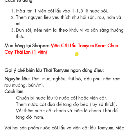
Hòa tan 1 viên cốt lẩu vào 1-1,5 lít nước sôi.
Thêm nguyên liệu yêu thích như hải sản, rau, nấm và
mì.
Đun sôi, nêm nếm lại theo khẩu vị và sẵn sàng thưởng
thức.
Mua hàng tại Shopee:
Viên Cốt Lẩu Tomyum Knorr Chua
Cay Thái Lan (1 viên)
Gợi ý chế biến lẩu Thái Tomyum ngon đúng điệu:
Nguyên liệu:
Tôm, mực, nghêu, thịt bò, đậu phụ, nấm rơm,
rau muống, bún/mì.
Cách làm:
Chuẩn bị nước lẩu từ nước cốt hoặc viên cốt.
Thêm nước cốt dừa để tăng độ béo (tùy sở thích).
Vắt thêm nước cốt chanh và thêm lá chanh Thái để
tăng độ thơm.
Với hai sản phẩm nước cốt lẩu và viên cốt lẩu Tomyum, việc