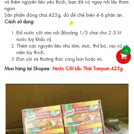
và thêm nguyên liệu yêu thích, bạn đã có ngay nồi lẩu thơm
ngon.
Sản phẩm đóng chai 425g, đủ để chế biến 4-6 phần ăn.
Cách sử dụng:
Đổ nước cốt vào nồi (khoảng 1/3 chai cho 2-3 lít
nước tùy khẩu vị).
Thêm các nguyên liệu như tôm, mực, thịt bò, rau củ và
0
nấm tùy thích.
Đun sôi và thưởng thức cùng bún hoặc mì.
Mua hàng tại Shopee:
Nước Cốt Lẩu Thái Tomyum 425g