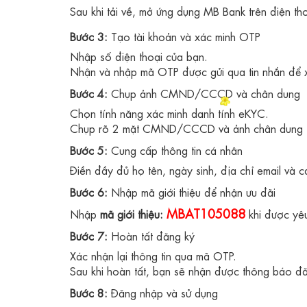
Sau khi tải về, mở ứng dụng MB Bank trên điện tho
Bước 3:
Tạo tài khoản và xác minh OTP
Nhập số điện thoại của bạn.
Nhận và nhập mã OTP được gửi qua tin nhắn để 
Bước 4:
Chụp ảnh CMND/CCCD và chân dung
Chọn tính năng xác minh danh tính eKYC.
Chụp rõ 2 mặt CMND/CCCD và ảnh chân dung trự
Bước 5:
Cung cấp thông tin cá nhân
Điền đầy đủ họ tên, ngày sinh, địa chỉ email và c
Bước 6:
Nhập mã giới thiệu để nhận ưu đãi
MBAT105088
Nhập
mã giới thiệu:
khi được yê
Bước 7:
Hoàn tất đăng ký
Xác nhận lại thông tin qua mã OTP.
Sau khi hoàn tất, bạn sẽ nhận được thông báo đ
Bước 8:
Đăng nhập và sử dụng