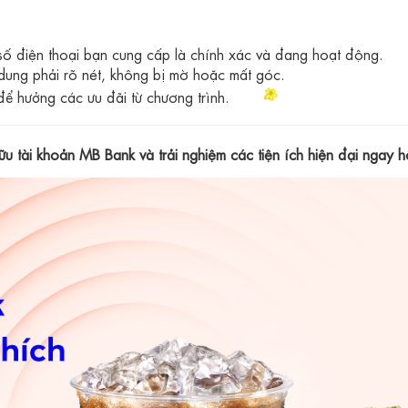
 điện thoại bạn cung cấp là chính xác và đang hoạt động.
 phải rõ nét, không bị mờ hoặc mất góc.
ể hưởng các ưu đãi từ chương trình.
ữu tài khoản MB Bank và trải nghiệm các tiện ích hiện đại ngay 