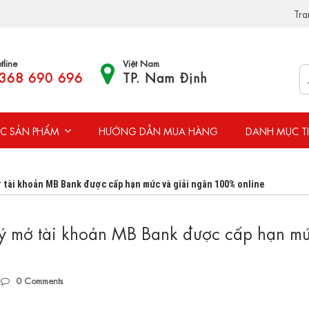
Tra
tline
Việt Nam
368 690 696
TP. Nam Định
C SẢN PHẨM
HƯỚNG DẪN MUA HÀNG
DANH MỤC T
 tài khoản MB Bank được cấp hạn mức và giải ngân 100% online
ký mở tài khoản MB Bank được cấp hạn m
0
Comments