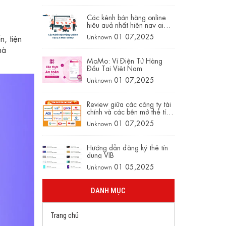
Các kênh bán hàng online
hiệu quả nhất hiện nay giới
thiệu và hướng dẫn làm
01 07,2025
Unknown
, tiện
mà
MoMo: Ví Điện Tử Hàng
Đầu Tại Việt Nam
01 07,2025
Unknown
Review giữa các công ty tài
chính và các bên mở thẻ tín
dụng
01 07,2025
Unknown
Hướng dẫn đăng ký thẻ tín
dụng VIB
01 05,2025
Unknown
DANH MỤC
Trang chủ