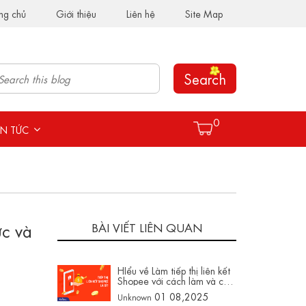
ng chủ
Giới thiệu
Liên hệ
Site Map
Search
0
IN TỨC
ức và
BÀI VIẾT LIÊN QUAN
HIểu về Làm tiếp thị liên kết
Shopee với cách làm và các
loại hoa hồng được nhận
01 08,2025
Unknown