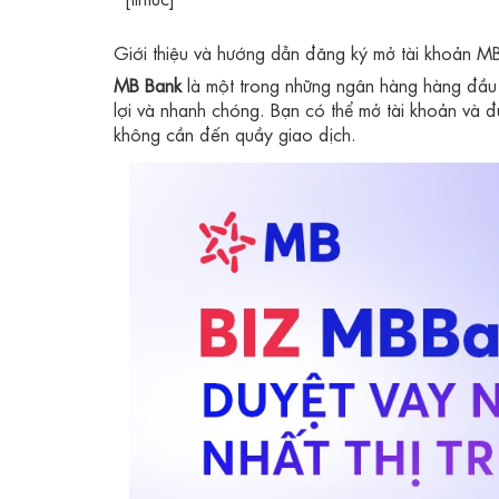
Giới thiệu và hướng dẫn đăng ký mở tài khoản M
MB Bank
là một trong những ngân hàng hàng đầu t
lợi và nhanh chóng. Bạn có thể mở tài khoản và 
không cần đến quầy giao dịch.