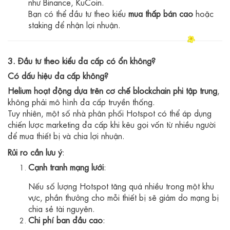
như Binance, KuCoin.
Bạn có thể đầu tư theo kiểu
mua thấp bán cao
hoặc
staking để nhận lợi nhuận.
3. Đầu tư theo kiểu đa cấp có ổn không?
Có dấu hiệu đa cấp không?
Helium hoạt động dựa trên cơ chế blockchain phi tập trung
,
không phải mô hình đa cấp truyền thống.
Tuy nhiên, một số nhà phân phối Hotspot có thể áp dụng
chiến lược marketing đa cấp khi kêu gọi vốn từ nhiều người
để mua thiết bị và chia lợi nhuận.
Rủi ro cần lưu ý
:
Cạnh tranh mạng lưới
:
Nếu số lượng Hotspot tăng quá nhiều trong một khu
vực, phần thưởng cho mỗi thiết bị sẽ giảm do mạng bị
chia sẻ tài nguyên.
Chi phí ban đầu cao
: