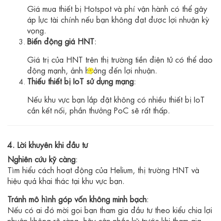
Giá mua thiết bị Hotspot và phí vận hành có thể gây
áp lực tài chính nếu bạn không đạt được lợi nhuận kỳ
vọng.
Biến động giá HNT
:
Giá trị của HNT trên thị trường tiền điện tử có thể dao
động mạnh, ảnh hưởng đến lợi nhuận.
Thiếu thiết bị IoT sử dụng mạng
:
Nếu khu vực bạn lắp đặt không có nhiều thiết bị IoT
cần kết nối, phần thưởng PoC sẽ rất thấp.
4. Lời khuyên khi đầu tư
Nghiên cứu kỹ càng
:
Tìm hiểu cách hoạt động của Helium, thị trường HNT và
hiệu quả khai thác tại khu vực bạn.
Tránh mô hình góp vốn không minh bạch
:
Nếu có ai đó mời gọi bạn tham gia đầu tư theo kiểu chia lợi
nhuận không rõ ràng, hãy cân nhắc kỹ trước khi tham gia.