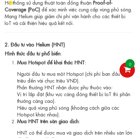
Hệ thống sử dụng thuật toán đồng thuận
Proof-of-
Coverage (PoC)
để xác minh việc cung cấp vùng phủ sóng.
Mạng Helium giúp giảm chi phí vận hành cho các thiết bị
IoT và cải thiện hiệu quả kết nối.
2. Đầu tư vào Helium (HNT)
Hình thức đầu tư phổ biến
:
Mua Hotspot để khai thác HNT
:
0
Người đầu tư mua một Hotspot (chi phí ban đầu từ vài
triệu đến vài chục triệu VND).
Phần thưởng HNT nhận được phụ thuộc vào:
Vị trí lắp đặt (khu vực càng đông thiết bị IoT thì phần
thưởng càng cao).
Hiệu quả vùng phủ sóng (khoảng cách giữa các
Hotspot khác nhau).
Mua HNT trên sàn giao dịch
:
HNT có thể được mua và giao dịch trên nhiều sàn lớn