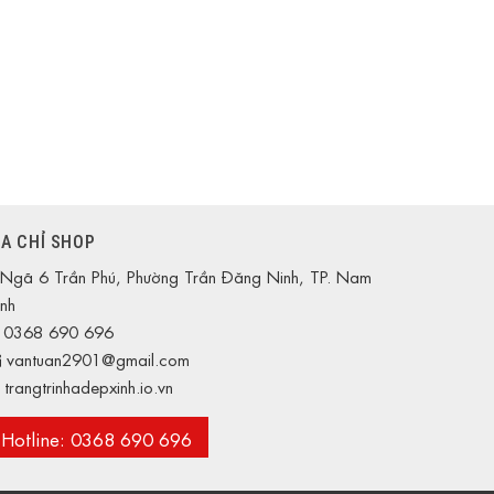
ỊA CHỈ SHOP
Ngã 6 Trần Phú, Phường Trần Đăng Ninh, TP. Nam
nh
0368 690 696
vantuan2901@gmail.com
trangtrinhadepxinh.io.vn
Hotline: 0368 690 696