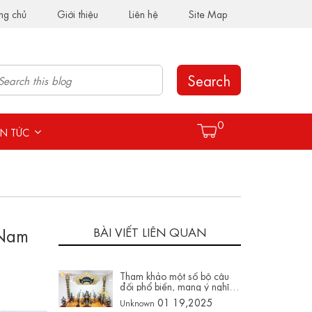
ng chủ
Giới thiệu
Liên hệ
Site Map
Search
0
IN TỨC
 Nam
BÀI VIẾT LIÊN QUAN
Tham khảo một số bộ câu
đối phổ biến, mang ý nghĩa
sâu sắc trong thờ cúng và
01 19,2025
Unknown
truyền thống văn hóa Việt