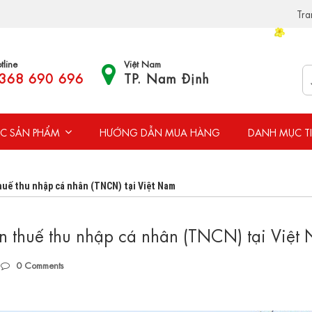
Tra
tline
Việt Nam
368 690 696
TP. Nam Định
C SẢN PHẨM
HƯỚNG DẪN MUA HÀNG
DANH MỤC T
huế thu nhập cá nhân (TNCN) tại Việt Nam
àn thuế thu nhập cá nhân (TNCN) tại Việt
0
Comments