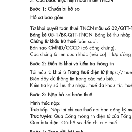
Bước 1: Chuẩn bị hồ sơ
Hồ sơ bao gồm
:
Tờ khai quyết toán thuế TNCN mẫu số 02/QT
Bảng kê 05-1/BK-QTT-TNCN
: Bảng kê thu nhập 
Chứng từ khấu trừ thuế
(bản sao).
Bản sao
CMND/CCCD
(có công chứng).
Các chứng từ liên quan khác (nếu có): Hợp đồng
Bước 2: Điền tờ khai và kiểm tra thông tin
Tải mẫu tờ khai từ
Trang thuế điện tử
(
https://thue
Điền đầy đủ thông tin trong các mẫu biểu.
Kiểm tra kỹ số liệu thu nhập, thuế đã khấu trừ, thu
Bước 3: Nộp hồ sơ hoàn thuế
Hình thức nộp
:
Trực tiếp
: Nộp tại
chi cục thuế
nơi bạn đăng ký mã
Trực tuyến
: Qua Cổng thông tin điện tử của Tổng
Qua bưu điện
: Gửi hồ sơ đến chi cục thuế.
Bước 4: Theo dõi kết quả