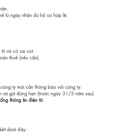
hận.
kể từ ngày nhận đủ hồ sơ hợp lệ.
tử và có sai sót.
hoàn thuế (nếu cần).
công ty mới cần thông báo với công ty.
n và gửi đúng hạn (trước ngày 31/3 năm sau).
ổng thông tin điện tử
.
 kết dưới đây: