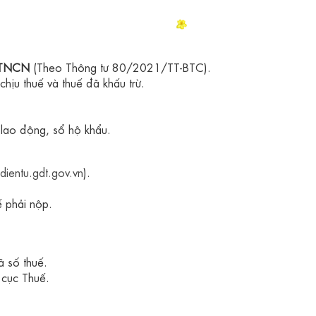
T-TNCN
(Theo Thông tư 80/2021/TT-BTC).
chịu thuế và thuế đã khấu trừ.
 lao động, sổ hộ khẩu.
dientu.gdt.gov.vn
).
ế phải nộp.
 số thuế.
 cục Thuế.