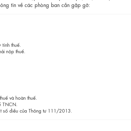
thông tin về các phòng ban cần gặp gỡ:
 tính thuế.
ải nộp thuế.
thuế và hoàn thuế.
uế TNCN.
ột số điều của Thông tư 111/2013.