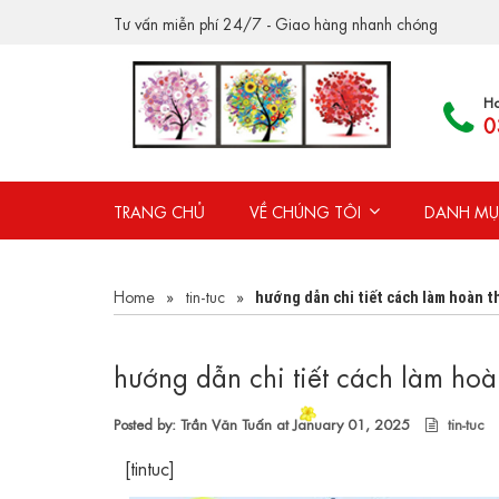
Tư vấn miễn phí 24/7 - Giao hàng nhanh chóng
Ho
0
TRANG CHỦ
VỀ CHÚNG TÔI
DANH MỤ
Home
»
tin-tuc
»
hướng dẫn chi tiết cách làm hoàn t
hướng dẫn chi tiết cách làm ho
Posted by: Trần Văn Tuấn at
January 01, 2025
tin-tuc
[tintuc]