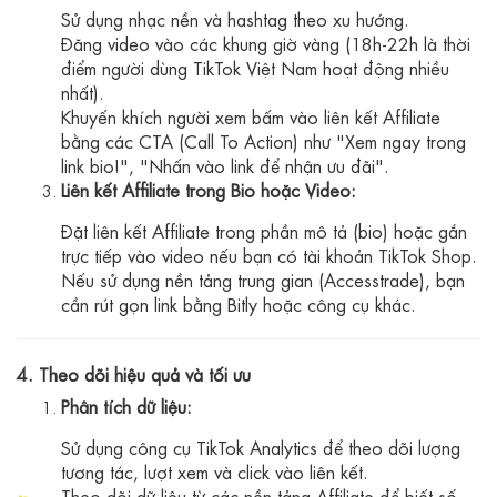
Sử dụng nhạc nền và hashtag theo xu hướng.
Đăng video vào các khung giờ vàng (18h-22h là thời
điểm người dùng TikTok Việt Nam hoạt động nhiều
nhất).
Khuyến khích người xem bấm vào liên kết Affiliate
bằng các CTA (Call To Action) như "Xem ngay trong
link bio!", "Nhấn vào link để nhận ưu đãi".
Liên kết Affiliate trong Bio hoặc Video:
Đặt liên kết Affiliate trong phần mô tả (bio) hoặc gắn
trực tiếp vào video nếu bạn có tài khoản TikTok Shop.
Nếu sử dụng nền tảng trung gian (Accesstrade), bạn
cần rút gọn link bằng Bitly hoặc công cụ khác.
4. Theo dõi hiệu quả và tối ưu
Phân tích dữ liệu:
Sử dụng công cụ TikTok Analytics để theo dõi lượng
tương tác, lượt xem và click vào liên kết.
Theo dõi dữ liệu từ các nền tảng Affiliate để biết số