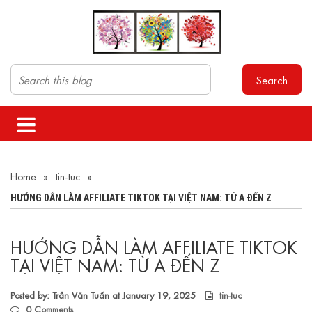
Search
Home
»
tin-tuc
»
HƯỚNG DẪN LÀM AFFILIATE TIKTOK TẠI VIỆT NAM: TỪ A ĐẾN Z
HƯỚNG DẪN LÀM AFFILIATE TIKTOK
TẠI VIỆT NAM: TỪ A ĐẾN Z
Posted by: Trần Văn Tuấn at
January 19, 2025
tin-tuc
0
Comments