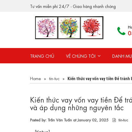
Tư vấn miễn phí 24/7 - Giao hàng nhanh chóng
Ho
0
TRANG CHỦ
VỀ CHÚNG TÔI
DANH MỤ
Home
»
tin-tuc
»
Kiến thức vay vốn vay tiền Để tránh
Kiến thức vay vốn vay tiền Để t
và áp dụng những nguyên tắc
Posted by: Trần Văn Tuấn at
January 02, 2025
tin-tuc
[tintuc]