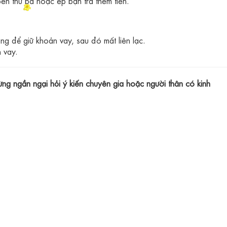
ên thứ ba hoặc ép bạn trả thêm tiền.
g để giữ khoản vay, sau đó mất liên lạc.
 vay.
ừng ngần ngại hỏi ý kiến chuyên gia hoặc người thân có kinh