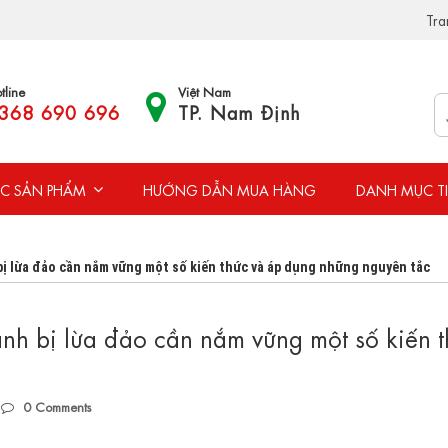
Tra
tline
Việt Nam
368 690 696
TP. Nam Định
C SẢN PHẨM
HƯỚNG DẪN MUA HÀNG
DANH MỤC T
 bị lừa đảo cần nắm vững một số kiến thức và áp dụng những nguyên tắc
ránh bị lừa đảo cần nắm vững một số kiến 
0
Comments