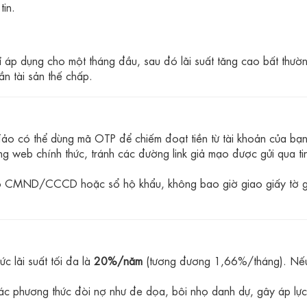
tin.
 áp dụng cho một tháng đầu, sau đó lãi suất tăng cao bất thườn
n tài sản thế chấp.
ảo có thể dùng mã OTP để chiếm đoạt tiền từ tài khoản của bạn
ng web chính thức, tránh các đường link giả mạo được gửi qua ti
o CMND/CCCD hoặc sổ hộ khẩu, không bao giờ giao giấy tờ 
c lãi suất tối đa là
20%/năm
(tương đương 1,66%/tháng). Nếu
c phương thức đòi nợ như đe dọa, bôi nhọ danh dự, gây áp lực 