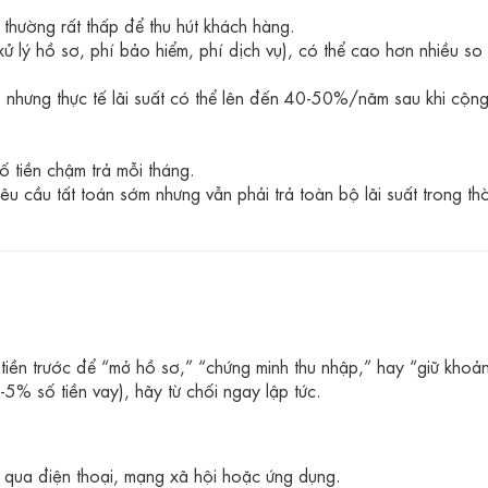
, thường rất thấp để thu hút khách hàng.
ử lý hồ sơ, phí bảo hiểm, phí dịch vụ), có thể cao hơn nhiều so v
hưng thực tế lãi suất có thể lên đến 40-50%/năm sau khi cộng
ố tiền chậm trả mỗi tháng.
 cầu tất toán sớm nhưng vẫn phải trả toàn bộ lãi suất trong thờ
iền trước để “mở hồ sơ,” “chứng minh thu nhập,” hay “giữ khoản
5% số tiền vay), hãy từ chối ngay lập tức.
h qua điện thoại, mạng xã hội hoặc ứng dụng.