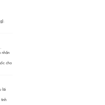
g).
.
n nhắn
gốc cho
 lãi
tinh