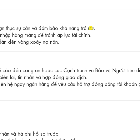
ạn thực sự cần và đảm bảo khả năng trả nợ.
ập hàng tháng để tránh áp lực tài chính.
dẫn đến vòng xoáy nợ nần.
 cáo đến công an hoặc cục Cạnh tranh và Bảo vệ Người tiêu d
iên lai, tin nhắn và hợp đồng giao dịch.
iên hệ ngay ngân hàng để yêu cầu hỗ trợ đóng băng tài khoản 
nhân và trả phí hồ sơ trước.