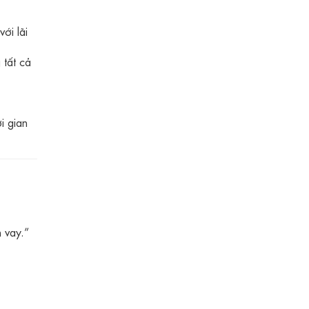
ới lãi
 tất cả
i gian
 vay.”