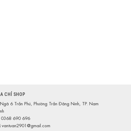
ỊA CHỈ SHOP
Ngã 6 Trần Phú, Phường Trần Đăng Ninh, TP. Nam
nh
0368 690 696
vantuan2901@gmail.com