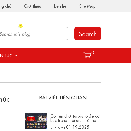
ng chủ
Giới thiệu
Liên hệ
Site Map
Search
0
IN TỨC
thức
BÀI VIẾT LIÊN QUAN
Có nên chơi tài xỉu lô đề cờ
bạc trong thời gian Tết này
không trên hay88003.com
01 19,2025
Unknown