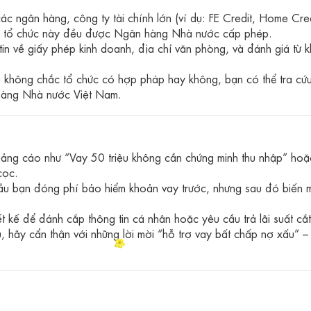
các ngân hàng, công ty tài chính lớn (ví dụ: FE Credit, Home Cred
Các tổ chức này đều được Ngân hàng Nhà nước cấp phép.
tin về giấy phép kinh doanh, địa chỉ văn phòng, và đánh giá từ 
không chắc tổ chức có hợp pháp hay không, bạn có thể tra cứ
 hàng Nhà nước Việt Nam.
ng cáo như “Vay 50 triệu không cần chứng minh thu nhập” hoặ
cọc.
u bạn đóng phí bảo hiểm khoản vay trước, nhưng sau đó biến 
 kế để đánh cắp thông tin cá nhân hoặc yêu cầu trả lãi suất cắt
, hãy cẩn thận với những lời mời “hỗ trợ vay bất chấp nợ xấu” –