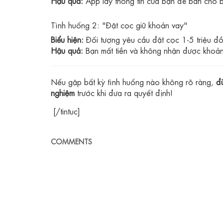
Hậu quả:
App lấy thông tin của bạn để bán cho b
Tình huống 2: "Đặt cọc giữ khoản vay"
Biểu hiện:
Đối tượng yêu cầu đặt cọc 1-5 triệu đồn
Hậu quả:
Bạn mất tiền và không nhận được khoản
Nếu gặp bất kỳ tình huống nào không rõ ràng,
đ
nghiệm
trước khi đưa ra quyết định!
[/tintuc]
COMMENTS