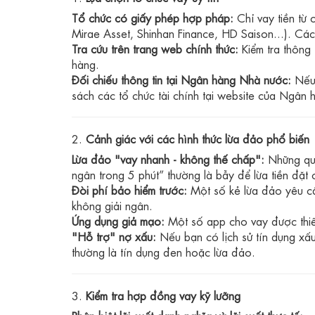
Tổ chức có giấy phép hợp pháp:
Chỉ vay tiền từ 
Mirae Asset, Shinhan Finance, HD Saison...). 
Tra cứu trên trang web chính thức:
Kiểm tra thông 
hàng.
Đối chiếu thông tin tại Ngân hàng Nhà nước:
Nếu 
sách các tổ chức tài chính tại website của Ngân
2.
Cảnh giác với các hình thức lừa đảo phổ biến
Lừa đảo "vay nhanh - không thế chấp":
Những quả
ngân trong 5 phút” thường là bẫy để lừa tiền đặt 
Đòi phí bảo hiểm trước:
Một số kẻ lừa đảo yêu cầ
không giải ngân.
Ứng dụng giả mạo:
Một số app cho vay được thiết
"Hỗ trợ" nợ xấu:
Nếu bạn có lịch sử tín dụng xấu
thường là tín dụng đen hoặc lừa đảo.
3.
Kiểm tra hợp đồng vay kỹ lưỡng