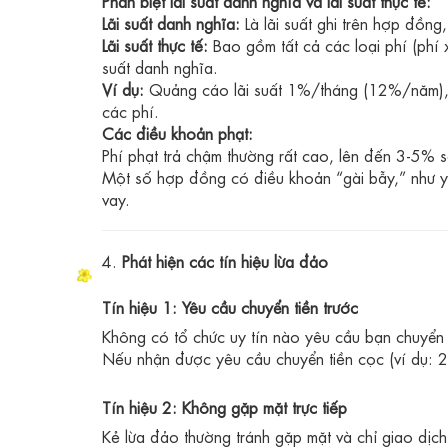
Phân biệt lãi suất danh nghĩa và lãi suất thực tế:
Lãi suất danh nghĩa:
Là lãi suất ghi trên hợp đồng
Lãi suất thực tế:
Bao gồm tất cả các loại phí (phí x
suất danh nghĩa.
Ví dụ:
Quảng cáo lãi suất 1%/tháng (12%/năm), n
các phí.
Các điều khoản phạt:
Phí phạt trả chậm thường rất cao, lên đến 3-5% s
Một số hợp đồng có điều khoản “gài bẫy,” như yêu
vay.
4.
Phát hiện các tín hiệu lừa đảo
Tín hiệu 1: Yêu cầu chuyển tiền trước
Không có tổ chức uy tín nào yêu cầu bạn chuyển t
Nếu nhận được yêu cầu chuyển tiền cọc (ví dụ: 2-
Tín hiệu 2: Không gặp mặt trực tiếp
Kẻ lừa đảo thường tránh gặp mặt và chỉ giao dịc