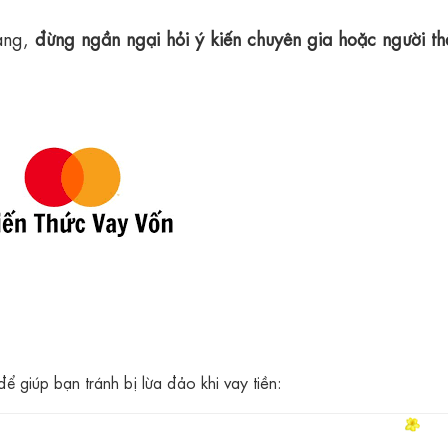
àng,
đừng ngần ngại hỏi ý kiến chuyên gia hoặc người th
để giúp bạn tránh bị lừa đảo khi vay tiền: