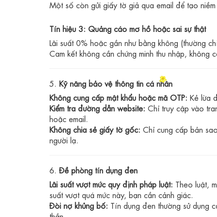
Một số còn gửi giấy tờ giả qua email để tạo niềm 
Tín hiệu 3: Quảng cáo mơ hồ hoặc sai sự thật
Lãi suất 0% hoặc gần như bằng không (thường chỉ
Cam kết không cần chứng minh thu nhập, không cầ
5.
Kỹ năng bảo vệ thông tin cá nhân
Không cung cấp mật khẩu hoặc mã OTP:
Kẻ lừa đ
Kiểm tra đường dẫn website:
Chỉ truy cập vào tra
hoặc email.
Không chia sẻ giấy tờ gốc:
Chỉ cung cấp bản sa
người lạ.
6.
Đề phòng tín dụng đen
Lãi suất vượt mức quy định pháp luật:
Theo luật, mứ
suất vượt quá mức này, bạn cần cảnh giác.
Đòi nợ khủng bố:
Tín dụng đen thường sử dụng cá
thần.