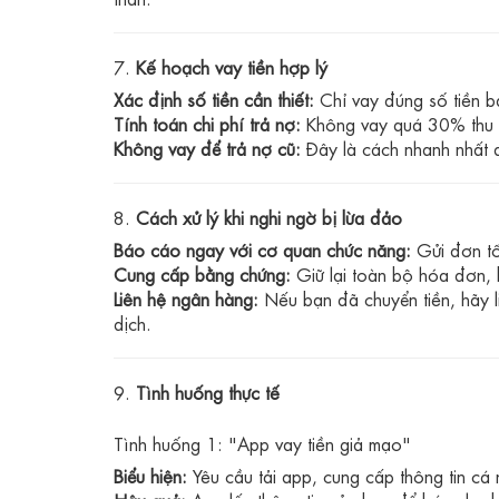
7.
Kế hoạch vay tiền hợp lý
Xác định số tiền cần thiết:
Chỉ vay đúng số tiền b
Tính toán chi phí trả nợ:
Không vay quá 30% thu nh
Không vay để trả nợ cũ:
Đây là cách nhanh nhất 
8.
Cách xử lý khi nghi ngờ bị lừa đảo
Báo cáo ngay với cơ quan chức năng:
Gửi đơn tố
Cung cấp bằng chứng:
Giữ lại toàn bộ hóa đơn, b
Liên hệ ngân hàng:
Nếu bạn đã chuyển tiền, hãy l
dịch.
9.
Tình huống thực tế
Tình huống 1: "App vay tiền giả mạo"
Biểu hiện:
Yêu cầu tải app, cung cấp thông tin cá 