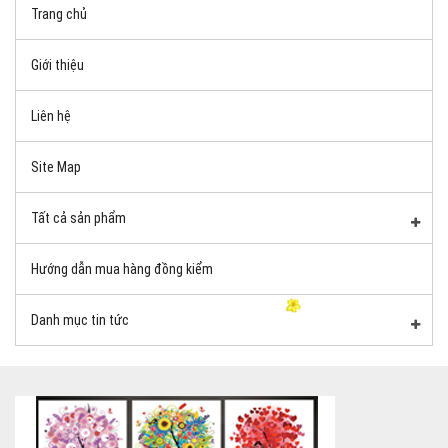
Trang chủ
Giới thiệu
Liên hệ
Site Map
Tất cả sản phẩm
Hướng dẫn mua hàng đồng kiểm
Danh mục tin tức