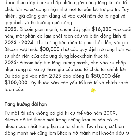
được thúc đẩy bởi sự chấp nhận ngày càng tăng từ các tổ
chức lớn và sự công nhận như một tài sản lưu trữ giá trị. Tuy
nhiên, giá cũng giảm đáng kể vào cuối năm do lo ngại về
quy định và thị trường quá nóng.
2022
: Bitcoin giảm mạnh, chạm đáy gần
$16,000
vào cuối
năm, một phần do lạm phát toàn cầu và biến động kinh tế.
2023 - 2024
: Thị trường tiền điện tử phục hồi dần, với giá
Bitcoin vượt mức
$30,000
nhờ các quy định rõ ràng hơn và
sự phát triển của các ứng dụng blockchain thực tế.
2025
: Bitcoin tiếp tục tăng trưởng mạnh, nhờ vào sự chấp
nhận rộng rãi và sự tham gia của các tổ chức tài chính lớn.
Dự báo giá vào năm 2025 dao động từ
$50,000 đến
$100,000
, tùy thuộc vào các yếu tố kinh tế và chính sách
toàn cầu.
Tăng trưởng dài hạn
Từ một tài sản không có giá trị cụ thể vào năm 2009,
Bitcoin đã trở thành một trong những loại tài sản có lợi
nhuận cao nhất trong lịch sử tài chính. Tuy nhiên, sự biến
động mạnh mẽ cũng làm Bitcoin trở thành một khoản đầu tư